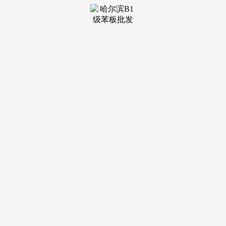
装修建
材知识
装修建
材百科
联系我
们
新闻中心
分类
关于我们
装修建材知识
装修建材百科
联系我们
栏目导航
关于我们